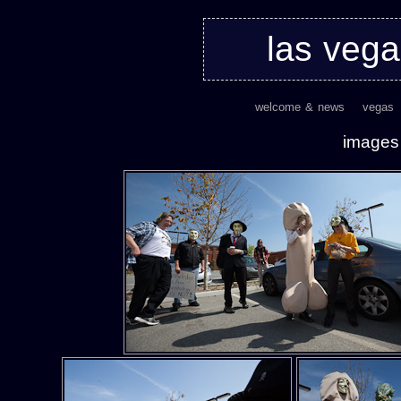
las veg
welcome & news
vegas
images 