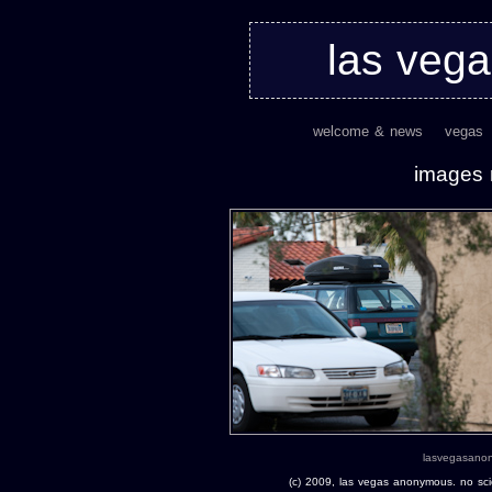
las veg
welcome & news
vegas
images 
lasvegasano
(c) 2009, las vegas anonymous. no scie