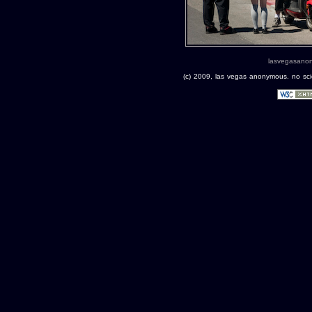
lasvegasano
(c) 2009, las vegas anonymous. no scie