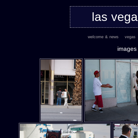
las veg
welcome & news
vegas
images 